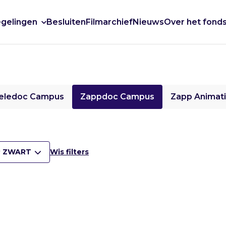
gelingen
Besluiten
Filmarchief
Nieuws
Over het fond
eledoc Campus
Zappdoc Campus
Zapp Animat
 ZWART
Wis filters