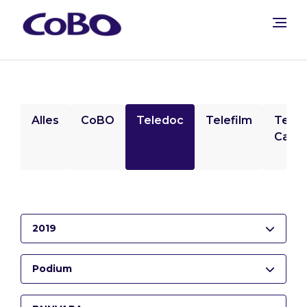
Alles
CoBO
Teledoc
Telefilm
Tele
Camp
2019
Podium