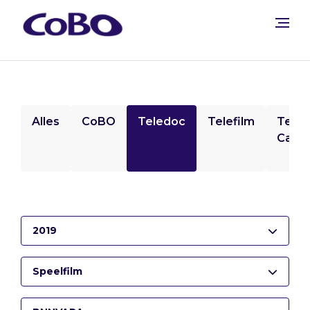
Alles
CoBO
Teledoc
Telefilm
Tele
Camp
2019
Speelfilm