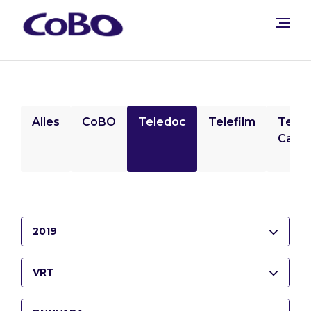
Alles
CoBO
Teledoc
Telefilm
Tele
Camp
2019
VRT