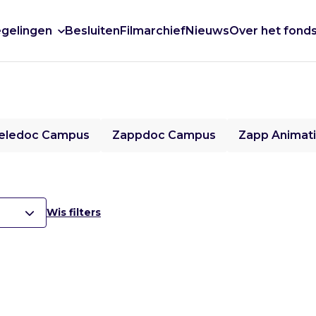
gelingen
Besluiten
Filmarchief
Nieuws
Over het fond
eledoc Campus
Zappdoc Campus
Zapp Animat
Wis filters