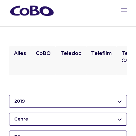
Alles
CoBO
Teledoc
Telefilm
Tele
Camp
2019
Genre