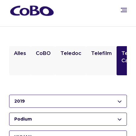
Alles
CoBO
Teledoc
Telefilm
Tele
Camp
2019
Podium