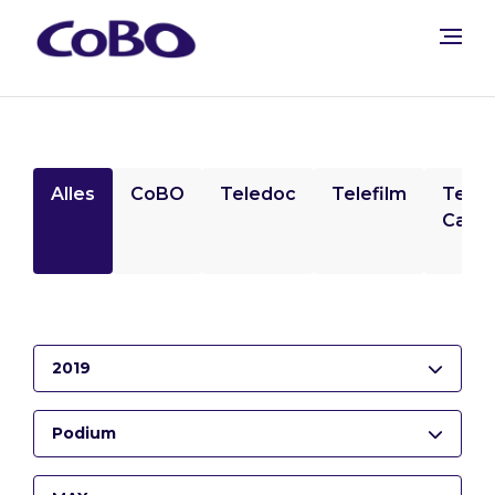
Alles
CoBO
Teledoc
Telefilm
Tele
Camp
2019
Podium