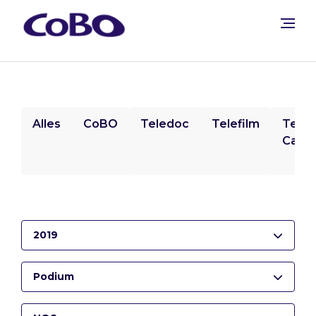
Alles
CoBO
Teledoc
Telefilm
Tele
Camp
2019
Podium