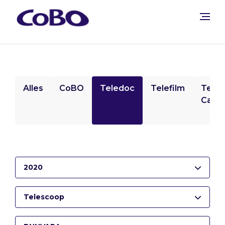
Alles
CoBO
Teledoc
Telefilm
Tele
Camp
2020
Telescoop