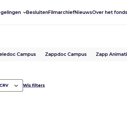
gelingen
Besluiten
Filmarchief
Nieuws
Over het fond
eledoc Campus
Zappdoc Campus
Zapp Animat
CRV
Wis filters