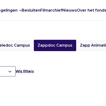
gelingen
Besluiten
Filmarchief
Nieuws
Over het fond
eledoc Campus
Zappdoc Campus
Zapp Animat
Wis filters