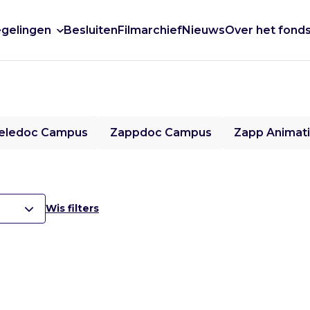
gelingen
Besluiten
Filmarchief
Nieuws
Over het fond
eledoc Campus
Zappdoc Campus
Zapp Animat
Wis filters