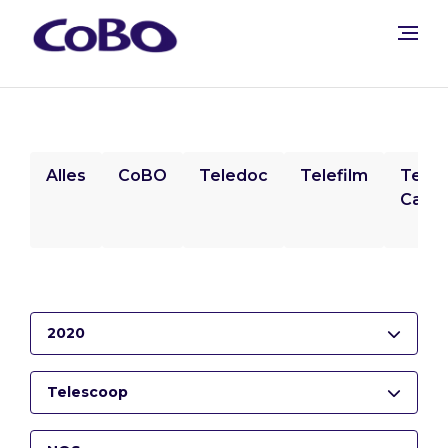
Alles
CoBO
Teledoc
Telefilm
Tele
Camp
2020
Telescoop