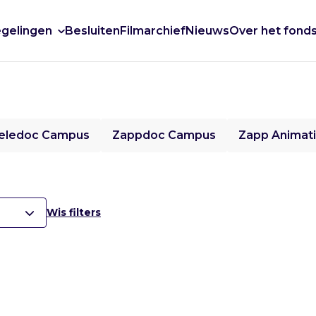
gelingen
Besluiten
Filmarchief
Nieuws
Over het fond
eledoc Campus
Zappdoc Campus
Zapp Animat
Wis filters