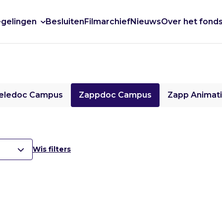
gelingen
Besluiten
Filmarchief
Nieuws
Over het fond
eledoc Campus
Zappdoc Campus
Zapp Animat
Wis filters