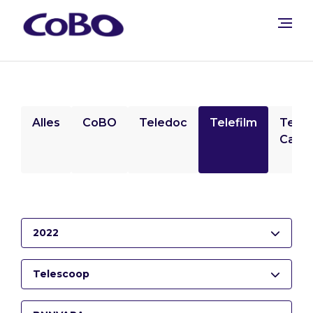
Alles
CoBO
Teledoc
Telefilm
Tele
Camp
2022
Telescoop