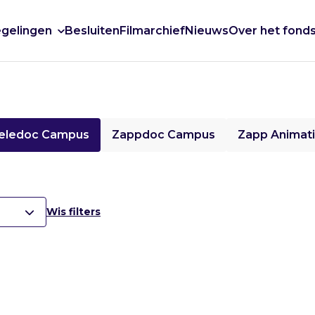
gelingen
Besluiten
Filmarchief
Nieuws
Over het fond
eledoc Campus
Zappdoc Campus
Zapp Animat
Wis filters