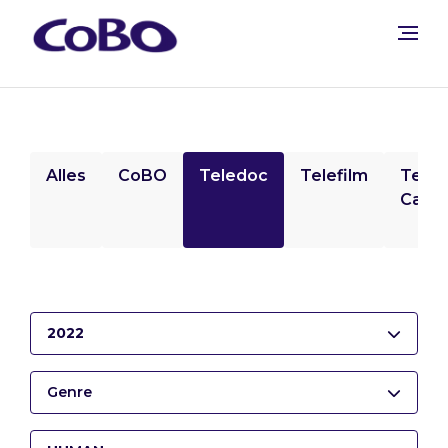
Alles
CoBO
Teledoc
Telefilm
Tele
Camp
2022
Genre