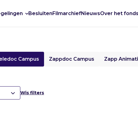
gelingen
Besluiten
Filmarchief
Nieuws
Over het fond
eledoc Campus
Zappdoc Campus
Zapp Animat
Wis filters