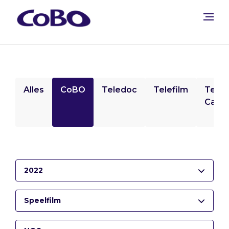
Alles
CoBO
Teledoc
Telefilm
Tele
Camp
2022
Speelfilm