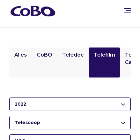
Alles
CoBO
Teledoc
Telefilm
Tele
Camp
2022
Telescoop