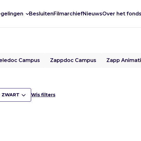
gelingen
Besluiten
Filmarchief
Nieuws
Over het fond
eledoc Campus
Zappdoc Campus
Zapp Animat
 ZWART
Wis filters