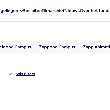
gelingen
Besluiten
Filmarchief
Nieuws
Over het fond
eledoc Campus
Zappdoc Campus
Zapp Animat
Wis filters