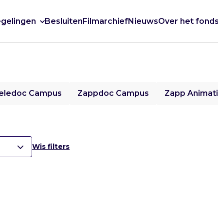
gelingen
Besluiten
Filmarchief
Nieuws
Over het fond
eledoc Campus
Zappdoc Campus
Zapp Animat
Wis filters