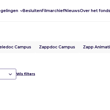
gelingen
Besluiten
Filmarchief
Nieuws
Over het fond
eledoc Campus
Zappdoc Campus
Zapp Animat
Wis filters