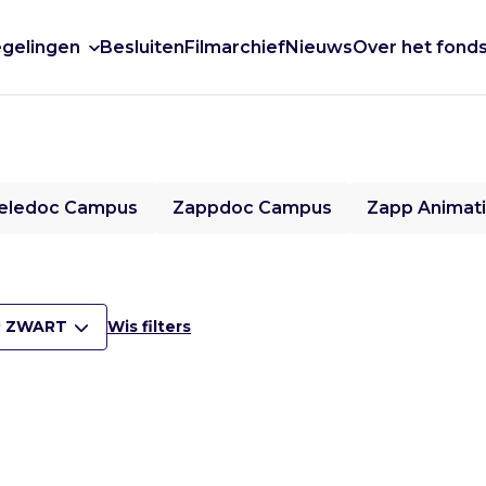
gelingen
Besluiten
Filmarchief
Nieuws
Over het fond
eledoc Campus
Zappdoc Campus
Zapp Animat
 ZWART
Wis filters