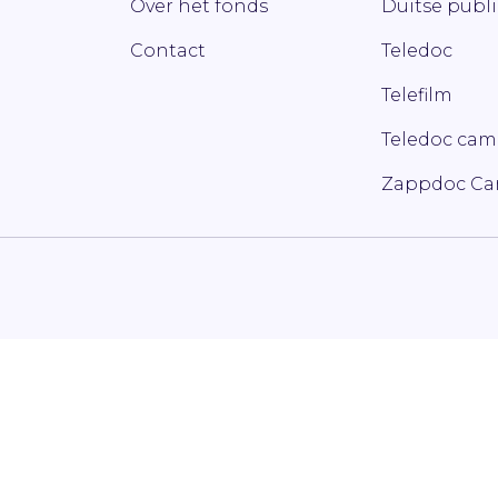
Over het fonds
Duitse publ
Contact
Teledoc
Telefilm
Teledoc ca
Zappdoc C