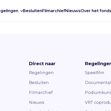
gelingen
Besluiten
Filmarchief
Nieuws
Over het fond
Direct naar
Regelinge
Regelingen
Speelfilm
Besluiten
Documentai
Filmarchief
Podiumkuns
Nieuws
VRT coprodu