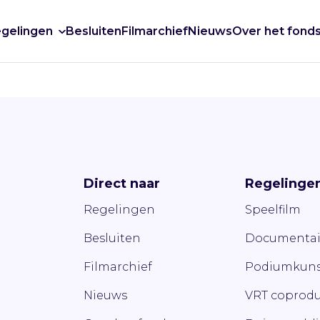
gelingen
Besluiten
Filmarchief
Nieuws
Over het fond
Direct naar
Regelinge
Regelingen
Speelfilm
Besluiten
Documentai
Filmarchief
Podiumkuns
Nieuws
VRT coprodu