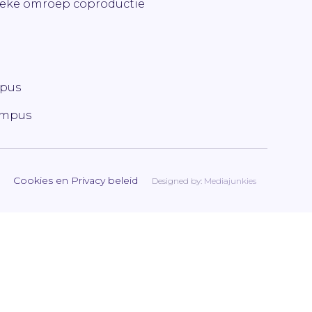
ieke omroep coproductie
mpus
ampus
Cookies en Privacy beleid
Designed by:
Mediajunkies