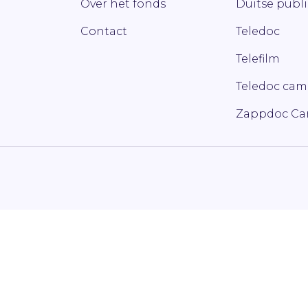
Over het fonds
Duitse publ
Contact
Teledoc
Telefilm
Teledoc ca
Zappdoc C