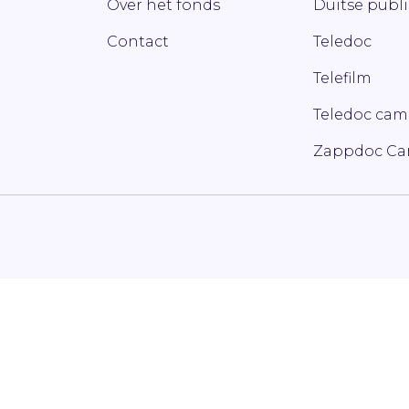
Over het fonds
Duitse publ
Contact
Teledoc
Telefilm
Teledoc ca
Zappdoc C