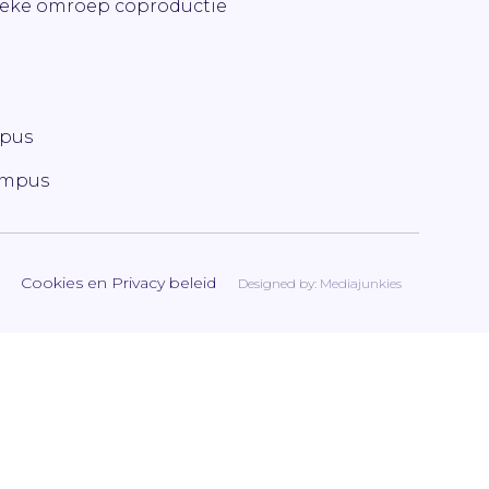
ieke omroep coproductie
mpus
ampus
Cookies en Privacy beleid
Designed by:
Mediajunkies