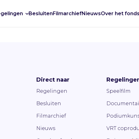
gelingen
Besluiten
Filmarchief
Nieuws
Over het fond
Direct naar
Regelinge
Regelingen
Speelfilm
Besluiten
Documentai
Filmarchief
Podiumkuns
Nieuws
VRT coprodu