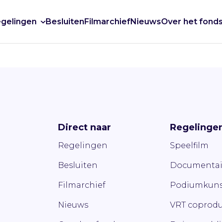
gelingen
Besluiten
Filmarchief
Nieuws
Over het fond
Direct naar
Regelinge
Regelingen
Speelfilm
Besluiten
Documentai
Filmarchief
Podiumkuns
Nieuws
VRT coprodu