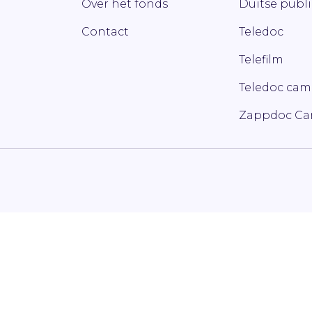
Over het fonds
Duitse publ
Contact
Teledoc
Telefilm
Teledoc ca
Zappdoc C