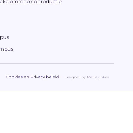
ieke omroep coproductie
mpus
ampus
Cookies en Privacy beleid
Designed by:
Mediajunkies