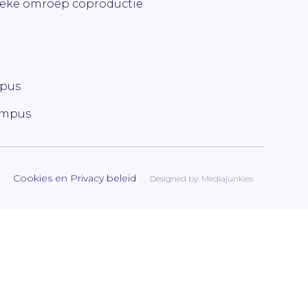
ieke omroep coproductie
mpus
ampus
Cookies en Privacy beleid
Designed by:
Mediajunkies