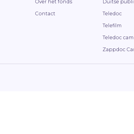
Over het fonds
Duitse publ
Contact
Teledoc
Telefilm
Teledoc ca
Zappdoc C