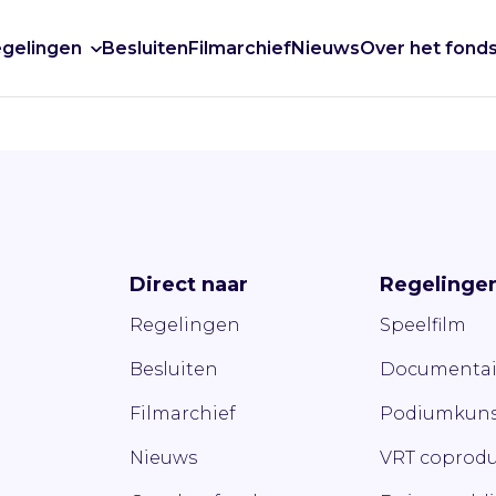
gelingen
Besluiten
Filmarchief
Nieuws
Over het fond
Direct naar
Regelinge
Regelingen
Speelfilm
Besluiten
Documentai
Filmarchief
Podiumkuns
Nieuws
VRT coprodu