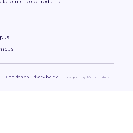
ieke omroep coproductie
mpus
ampus
Cookies en Privacy beleid
Designed by:
Mediajunkies