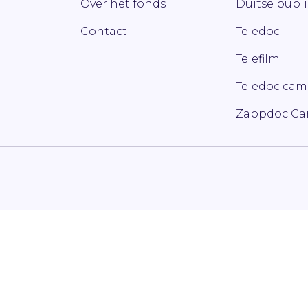
Over het fonds
Duitse publ
Contact
Teledoc
Telefilm
Teledoc ca
Zappdoc C