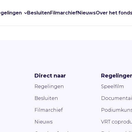
gelingen
Besluiten
Filmarchief
Nieuws
Over het fond
Direct naar
Regelinge
Regelingen
Speelfilm
Besluiten
Documentai
Filmarchief
Podiumkuns
Nieuws
VRT coprodu