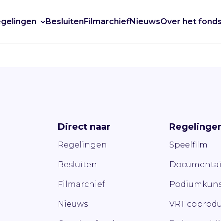
gelingen
Besluiten
Filmarchief
Nieuws
Over het fond
Direct naar
Regelinge
Regelingen
Speelfilm
Besluiten
Documentai
Filmarchief
Podiumkuns
Nieuws
VRT coprodu