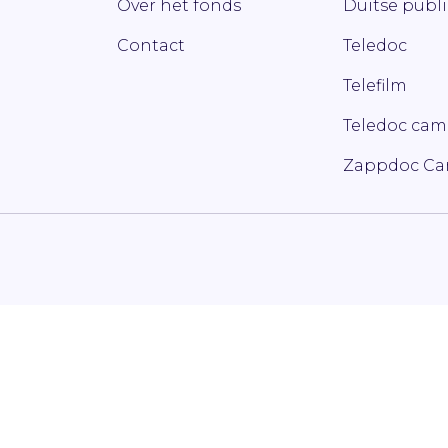
Over het fonds
Duitse publ
Contact
Teledoc
Telefilm
Teledoc ca
Zappdoc C