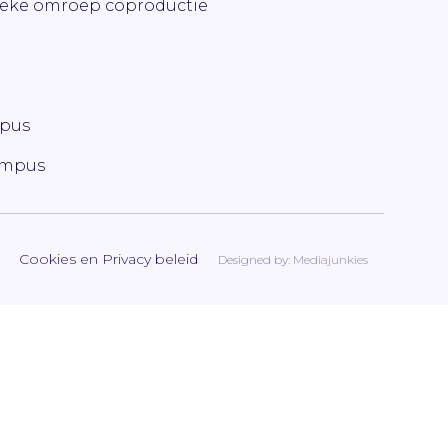
ieke omroep coproductie
mpus
ampus
Cookies en Privacy beleid
Designed by:
Mediajunkies