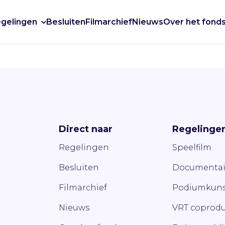
gelingen
Besluiten
Filmarchief
Nieuws
Over het fond
Direct naar
Regelinge
Regelingen
Speelfilm
Besluiten
Documentai
Filmarchief
Podiumkuns
Nieuws
VRT coprodu