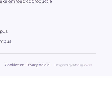
ieke omroep coproductie
mpus
ampus
Cookies en Privacy beleid
Designed by:
Mediajunkies