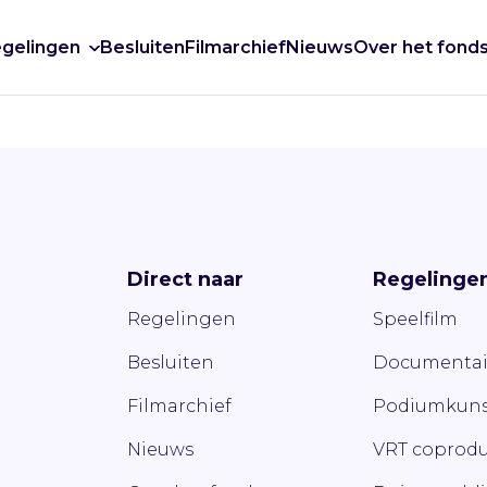
gelingen
Besluiten
Filmarchief
Nieuws
Over het fond
Direct naar
Regelinge
Regelingen
Speelfilm
Besluiten
Documentai
Filmarchief
Podiumkuns
Nieuws
VRT coprodu