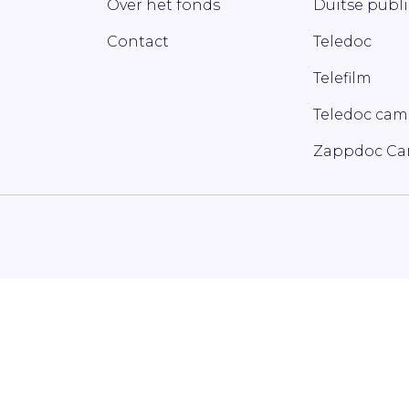
Over het fonds
Duitse publ
Contact
Teledoc
Telefilm
Teledoc ca
Zappdoc C