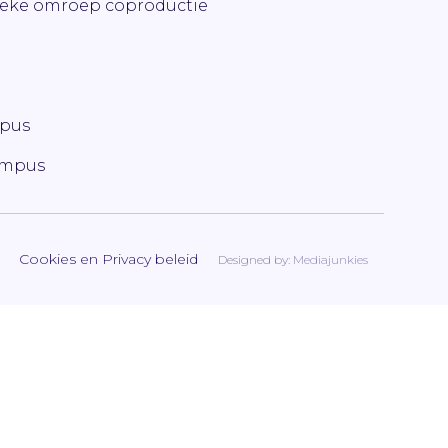
ieke omroep coproductie
mpus
ampus
Cookies en Privacy beleid
Designed by:
Mediajunkies