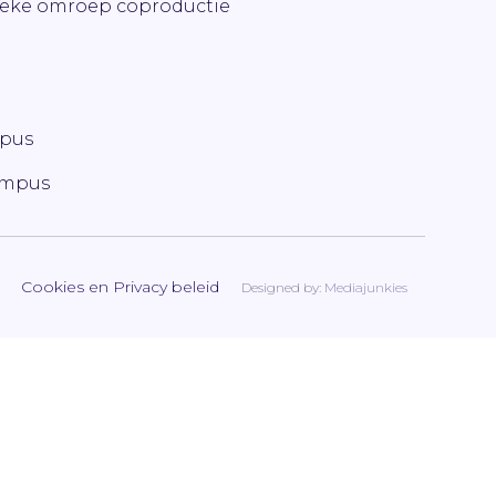
ieke omroep coproductie
mpus
ampus
Cookies en Privacy beleid
Designed by:
Mediajunkies