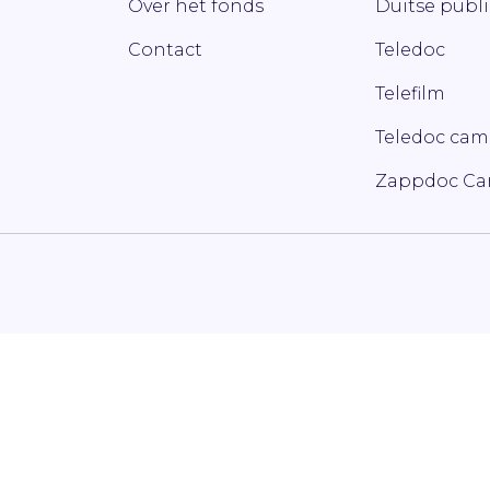
Over het fonds
Duitse publ
Contact
Teledoc
Telefilm
Teledoc ca
Zappdoc C