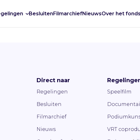
gelingen
Besluiten
Filmarchief
Nieuws
Over het fond
Direct naar
Regelinge
Regelingen
Speelfilm
Besluiten
Documentai
Filmarchief
Podiumkuns
Nieuws
VRT coprodu