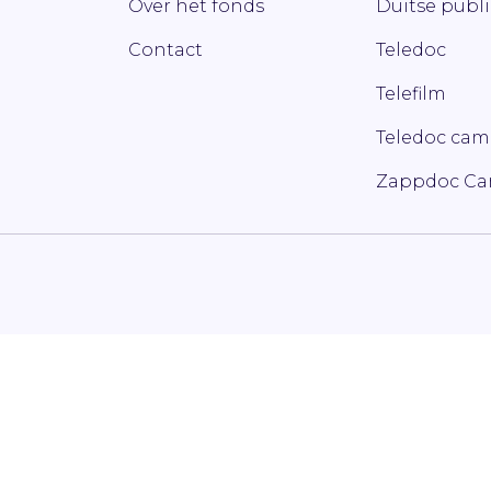
Over het fonds
Duitse publ
Contact
Teledoc
Telefilm
Teledoc ca
Zappdoc C