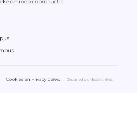
ieke omroep coproductie
mpus
ampus
Cookies en Privacy beleid
Designed by:
Mediajunkies