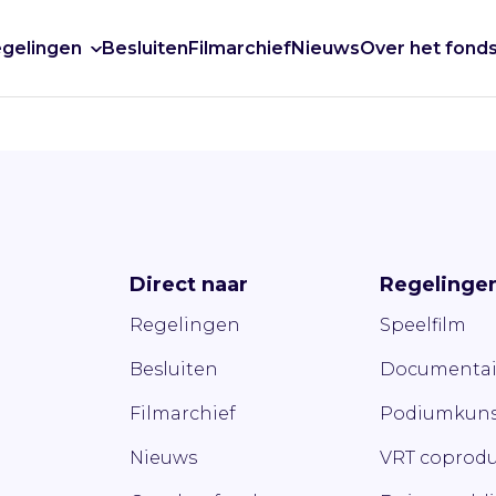
gelingen
Besluiten
Filmarchief
Nieuws
Over het fond
Direct naar
Regelinge
Regelingen
Speelfilm
Besluiten
Documentai
Filmarchief
Podiumkuns
Nieuws
VRT coprodu