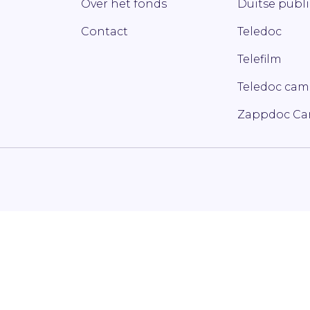
Over het fonds
Duitse publ
Contact
Teledoc
Telefilm
Teledoc ca
Zappdoc C