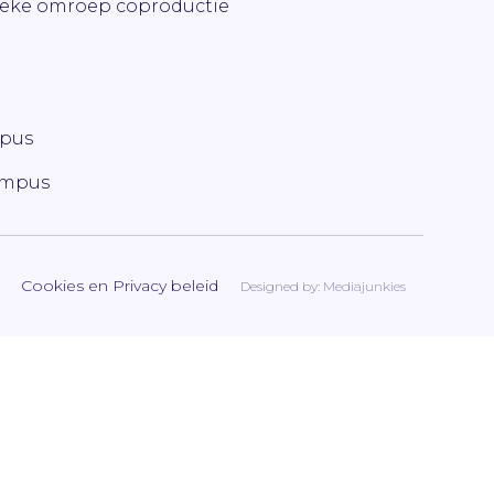
ieke omroep coproductie
mpus
ampus
Cookies en Privacy beleid
Designed by:
Mediajunkies