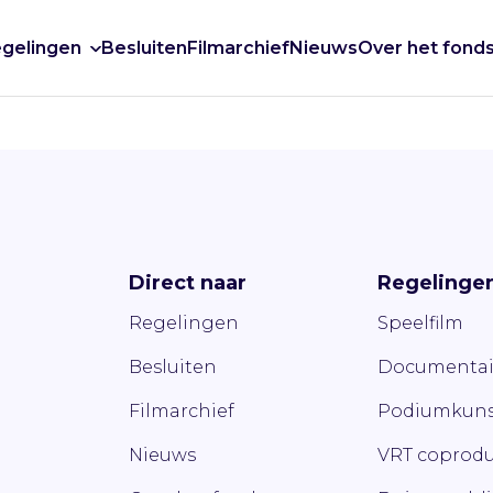
gelingen
Besluiten
Filmarchief
Nieuws
Over het fond
Direct naar
Regelinge
Regelingen
Speelfilm
Besluiten
Documentai
Filmarchief
Podiumkuns
Nieuws
VRT coprodu