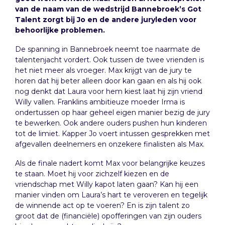
van de naam van de wedstrijd Bannebroek’s Got
Talent zorgt bij Jo en de andere juryleden voor
behoorlijke problemen.
De spanning in Bannebroek neemt toe naarmate de
talentenjacht vordert. Ook tussen de twee vrienden is
het niet meer als vroeger. Max krijgt van de jury te
horen dat hij beter alleen door kan gaan en als hij ook
nog denkt dat Laura voor hem kiest laat hij zijn vriend
Willy vallen. Franklins ambitieuze moeder Irma is
ondertussen op haar geheel eigen manier bezig de jury
te bewerken. Ook andere ouders pushen hun kinderen
tot de limiet. Kapper Jo voert intussen gesprekken met
afgevallen deelnemers en onzekere finalisten als Max.
Als de finale nadert komt Max voor belangrijke keuzes
te staan. Moet hij voor zichzelf kiezen en de
vriendschap met Willy kapot laten gaan? Kan hij een
manier vinden om Laura’s hart te veroveren en tegelijk
de winnende act op te voeren? En is zijn talent zo
groot dat de (financiële) opofferingen van zijn ouders