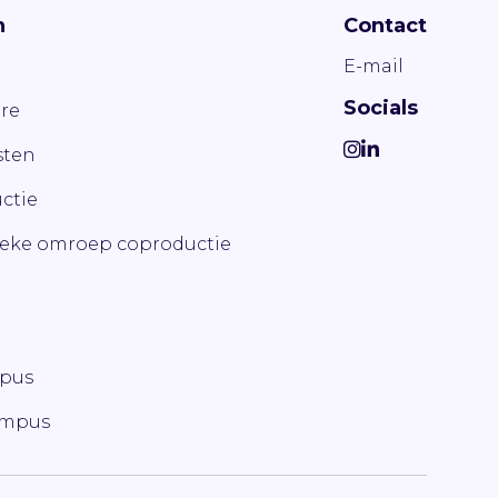
n
Contact
E-mail
Socials
re
ten
ctie
ieke omroep coproductie
mpus
ampus