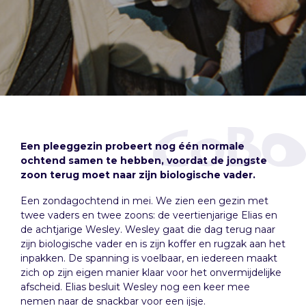
Een pleeggezin probeert nog één normale
ochtend samen te hebben, voordat de jongste
zoon terug moet naar zijn biol­o­gische vader.
Een zondagochtend in mei. We zien een gezin met
twee vaders en twee zoons: de veer­tien­jarige Elias en
de acht­jarige Wesley. Wesley gaat die dag terug naar
zijn biol­o­gische vader en is zijn koffer en rugzak aan het
inpakken. De span­ning is voel­baar, en iedereen maakt
zich op zijn eigen manier klaar voor het onver­mi­jdelijke
afscheid. Elias besluit Wesley nog een keer mee
nemen naar de snackbar voor een ijsje.