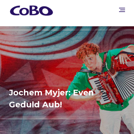
Jochem Myjer: Even
Geduld Aub!