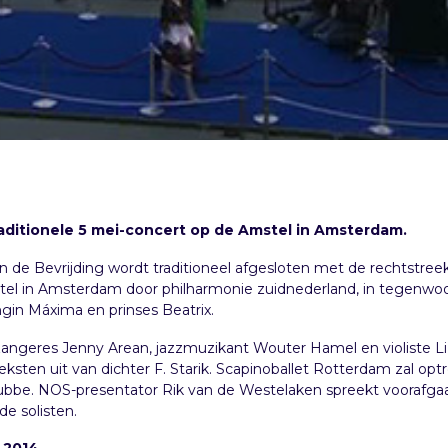
raditionele 5 mei-concert op de Amstel in Amsterdam.
n de Bevrijding wordt traditioneel afgesloten met de rechtstree
el in Amsterdam door philharmonie zuidnederland, in tegenwoo
gin Máxima en prinses Beatrix.
n zangeres Jenny Arean, jazzmuzikant Wouter Hamel en violiste 
ksten uit van dichter F. Starik. Scapinoballet Rotterdam zal op
bbe. NOS-presentator Rik van de Westelaken spreekt voorafga
e solisten.