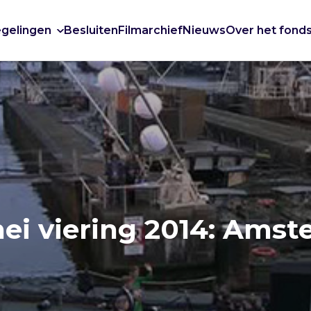
gelingen
Besluiten
Filmarchief
Nieuws
Over het fond
ei viering 2014: Amst