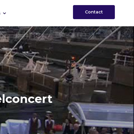
Contact
s
elconcert