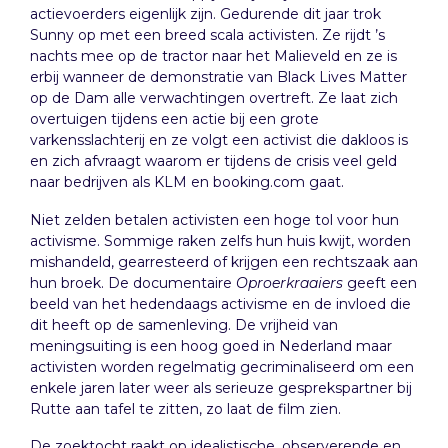
actievoerders eigenlijk zijn. Gedurende dit jaar trok
Sunny op met een breed scala activisten. Ze rijdt ’s
nachts mee op de tractor naar het Malieveld en ze is
erbij wanneer de demonstratie van Black Lives Matter
op de Dam alle verwachtingen overtreft. Ze laat zich
overtuigen tijdens een actie bij een grote
varkensslachterij en ze volgt een activist die dakloos is
en zich afvraagt waarom er tijdens de crisis veel geld
naar bedrijven als KLM en booking.com gaat.
Niet zelden betalen activisten een hoge tol voor hun
activisme. Sommige raken zelfs hun huis kwijt, worden
mishandeld, gearresteerd of krijgen een rechtszaak aan
hun broek. De documentaire
Oproerkraaiers
geeft een
beeld van het hedendaags activisme en de invloed die
dit heeft op de samenleving. De vrijheid van
meningsuiting is een hoog goed in Nederland maar
activisten worden regelmatig gecriminaliseerd om een
enkele jaren later weer als serieuze gesprekspartner bij
Rutte aan tafel te zitten, zo laat de film zien.
De zoektocht raakt op idealistische, observerende en