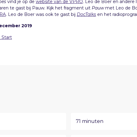
oes
vind je op de
website van de VPRO
. Leo de Boer en andere 
aren te gast bij Pauw. Kijk het fragment uit
Pauw
met Leo de Bo
ARA
. Leo de Boer was ook te gast bij
DocTalks
en het radioprog
december 2019
 Start
71 minuten