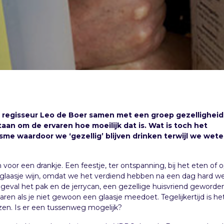
 regisseur Leo de Boer samen met een groep gezellighei
taan om de ervaren hoe moeilijk dat is. Wat is toch het
e waardoor we ‘gezellig’ blijven drinken terwijl we wete
en voor een drankje. Een feestje, ter ontspanning, bij het eten of
 glaasje wijn, omdat we het verdiend hebben na een dag hard w
ijn geval het pak en de jerrycan, een gezellige huisvriend geword
rvaren als je niet gewoon een glaasje meedoet. Tegelijkertijd is 
zen. Is er een tussenweg mogelijk?