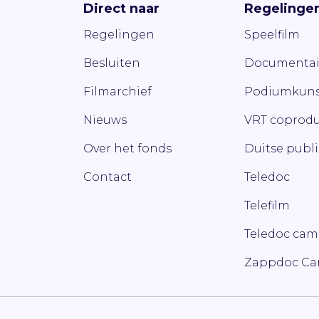
Direct naar
Regelinge
Regelingen
Speelfilm
Besluiten
Documentai
Filmarchief
Podiumkuns
Nieuws
VRT coprodu
Over het fonds
Duitse publ
Contact
Teledoc
Telefilm
Teledoc ca
Zappdoc C