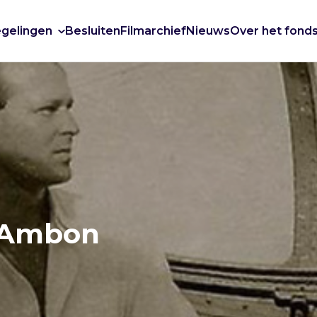
gelingen
Besluiten
Filmarchief
Nieuws
Over het fond
r Ambon