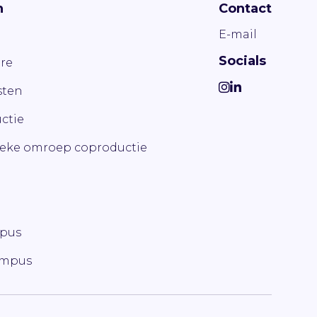
n
Contact
E-mail
Socials
re
ten
ctie
ieke omroep coproductie
mpus
ampus