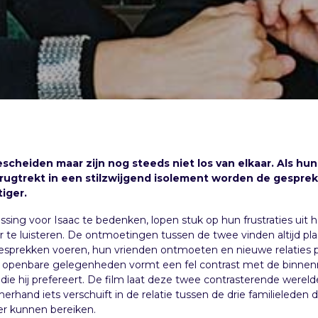
escheiden maar zijn nog steeds niet los van elkaar. Als hun
rugtrekt in een stilzwijgend isolement worden de gespre
iger.
ing voor Isaac te bedenken, lopen stuk op hun frustraties uit 
te luisteren. De ontmoetingen tussen de twee vinden altijd plaat
sprekken voeren, hun vrienden ontmoeten en nieuwe relaties 
die openbare gelegenheden vormt een fel contrast met de binnen
e die hij prefereert. De film laat deze twee contrasterende were
erhand iets verschuift in de relatie tussen de drie familieleden
er kunnen bereiken.