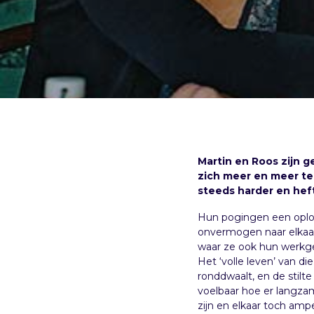
Martin en Roos zijn g
zich meer en meer te
steeds harder en heft
Hun pogingen een oploss
onvermogen naar elkaar 
waar ze ook hun werkge
Het ‘volle leven’ van 
ronddwaalt, en de stilt
voelbaar hoe er langzam
zijn en elkaar toch amp