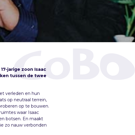
 17-jarige zoon Isaac
kken tussen de twee
het verleden en hun
s op neutraal terrein,
proberen op te bouwen.
ruimtes waar Isaac
lden botsen. En maakt
 die zo nauw verbonden