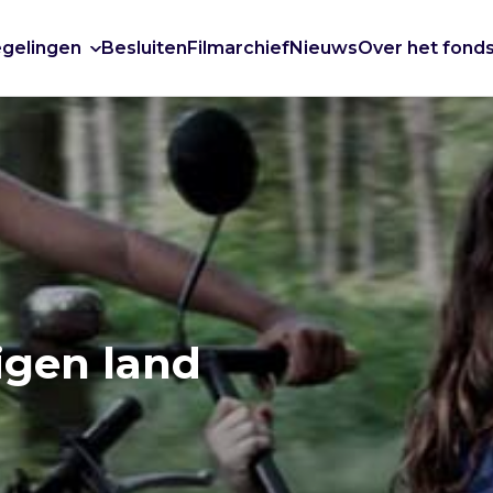
gelingen
Besluiten
Filmarchief
Nieuws
Over het fond
igen land