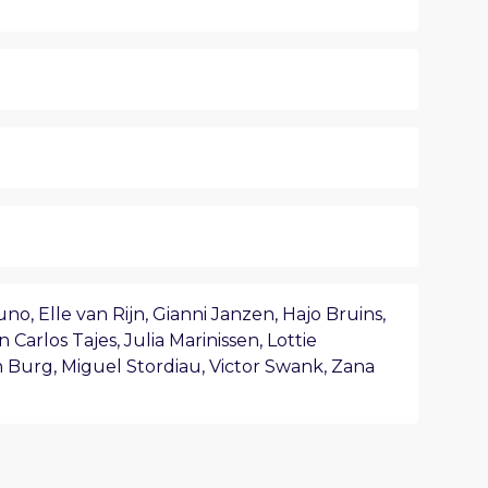
Yuno
,
Elle van Rijn
,
Gianni Janzen
,
Hajo Bruins
,
n Carlos Tajes
,
Julia Marinissen
,
Lottie
n Burg
,
Miguel Stordiau
,
Victor Swank
,
Zana