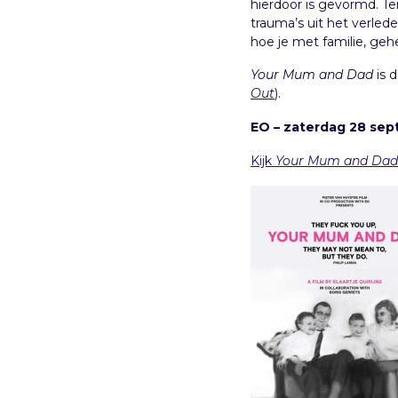
hierdoor is gevormd. Te
trauma’s uit het verled
hoe je met familie, ge
Your Mum and Dad
is 
Out
).
EO – zaterdag 28 sep
Kijk
Your Mum and Dad