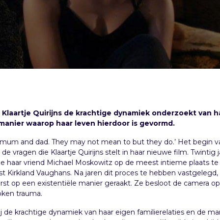
Klaartje Quirijns de krachtige dynamiek onderzoekt van h
 manier waarop haar leven hierdoor is gevormd.
 mum and dad. They may not mean to but they do.’ Het begin van
 de vragen die Klaartje Quirijns stelt in haar nieuwe film. Twinti
 haar vriend Michael Moskowitz op de meest intieme plaats te f
 Kirkland Vaughans. Na jaren dit proces te hebben vastgelegd, w
rst op een existentiële manier geraakt. Ze besloot de camera op z
oken trauma.
ij de krachtige dynamiek van haar eigen familierelaties en de ma