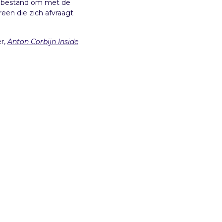
ijd bestand om met de
reen die zich afvraagt
er,
Anton Corbijn Inside